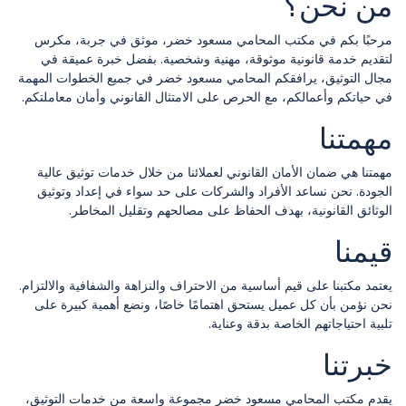
من نحن؟
مرحبًا بكم في مكتب المحامي مسعود خضر، موثق في جربة، مكرس
لتقديم خدمة قانونية موثوقة، مهنية وشخصية. بفضل خبرة عميقة في
مجال التوثيق، يرافقكم المحامي مسعود خضر في جميع الخطوات المهمة
في حياتكم وأعمالكم، مع الحرص على الامتثال القانوني وأمان معاملتكم.
مهمتنا
مهمتنا هي ضمان الأمان القانوني لعملائنا من خلال خدمات توثيق عالية
الجودة. نحن نساعد الأفراد والشركات على حد سواء في إعداد وتوثيق
الوثائق القانونية، بهدف الحفاظ على مصالحهم وتقليل المخاطر.
قيمنا
يعتمد مكتبنا على قيم أساسية من الاحتراف والنزاهة والشفافية والالتزام.
نحن نؤمن بأن كل عميل يستحق اهتمامًا خاصًا، ونضع أهمية كبيرة على
تلبية احتياجاتهم الخاصة بدقة وعناية.
خبرتنا
يقدم مكتب المحامي مسعود خضر مجموعة واسعة من خدمات التوثيق،