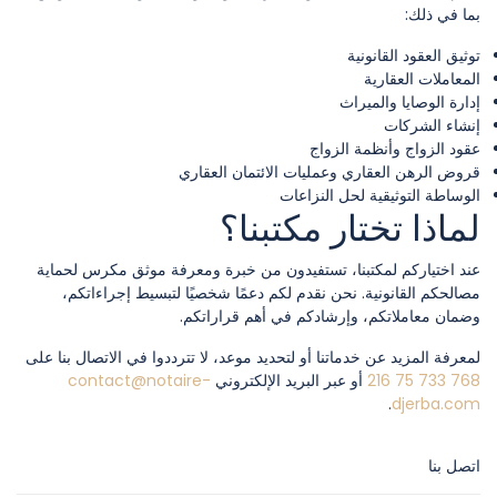
بما في ذلك:
توثيق العقود القانونية
المعاملات العقارية
إدارة الوصايا والميراث
إنشاء الشركات
عقود الزواج وأنظمة الزواج
قروض الرهن العقاري وعمليات الائتمان العقاري
الوساطة التوثيقية لحل النزاعات
لماذا تختار مكتبنا؟
عند اختياركم لمكتبنا، تستفيدون من خبرة ومعرفة موثق مكرس لحماية
مصالحكم القانونية. نحن نقدم لكم دعمًا شخصيًا لتبسيط إجراءاتكم،
وضمان معاملاتكم، وإرشادكم في أهم قراراتكم.
لمعرفة المزيد عن خدماتنا أو لتحديد موعد، لا تترددوا في الاتصال بنا على
768 733 75 216
أو عبر البريد الإلكتروني
contact@notaire-
.
djerba.com
اتصل بنا