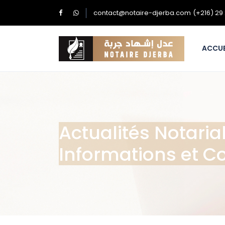
contact@notaire-djerba.com
(+216) 29
ACCUE
Actualités Notari
Informations et Co