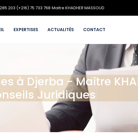
 285 203
(+216) 75 733 768
Maitre KHADHER MASSOUD
IL
EXPERTISES
ACTUALITÉS
CONTACT
ales à Djerba - Maître K
nseils Juridiques