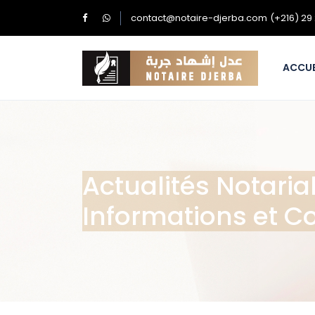
contact@notaire-djerba.com
(+216) 29
ACCUE
Actualités Notari
Informations et Co