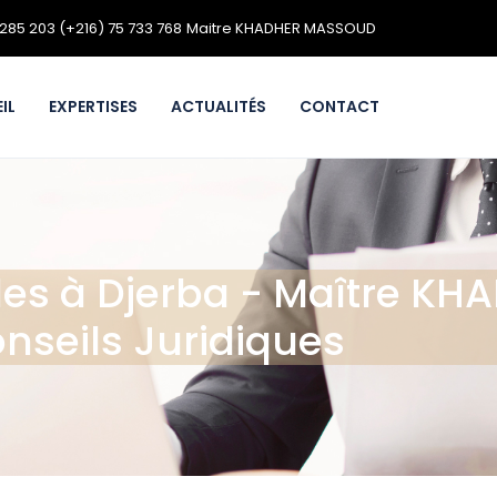
 285 203
(+216) 75 733 768
Maitre KHADHER MASSOUD
IL
EXPERTISES
ACTUALITÉS
CONTACT
ales à Djerba - Maître K
nseils Juridiques