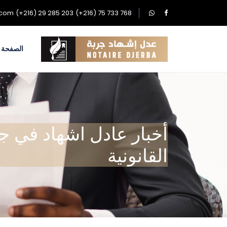
.com
(+216) 29 285 203
(+216) 75 733 768
الصفحة ا
أخبار عادل اشهاد في ج
القانونية