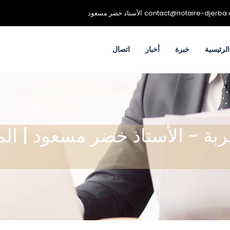
contact@notaire-djerba
الأستاذ خضر مسعود
لرئيسية
خبرة
أخبار
اتصال
ربة - الأستاذ خضر مسعود | ال